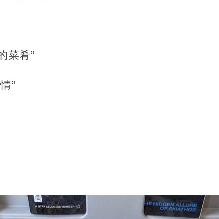
的菜肴”
情”