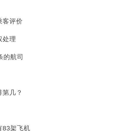
乘客评价
权处理
条的航司
排第几？
83架飞机