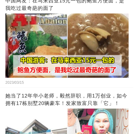
中国网友：在马来西亚15元一包的鲍鱼方便面，是
我吃过最奇葩的面了
2023/03/15
她当了12年华小老师，毅然辞职，用1万创业，如今
拥有17栋别墅20辆豪车！发家致富只靠「它」！