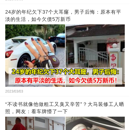
24岁的年纪欠下37个大耳窿，男子后悔：原本有平
淡的生活，如今欠债5万新币
2023/03/03
“不读书就像他做粗工又臭又辛苦”？大马装修工人晒
照，网友：看车牌懵了一下