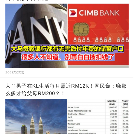
2023/02/23
大马男子在KL生活每月需近RM12K！网民轰：赚那
么多才给父母RM200？！