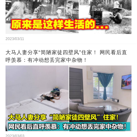
2023/03/11
大马人妻分享“简陋家徒四壁风”住家！ 网民看后直
呼羡慕：有冲动想丢完家中杂物！
2023/03/03