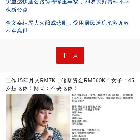
实里达快速公路惊传惨重车祸，24岁大好青年不幸
魂断公路
金文泰组屋大火酿成悲剧，受困居民送院抢救无效
不幸离世
下一頁
工作15年月入RM7K，储蓄资金RM560K！女子：45
岁想退休！网民：不要退休！