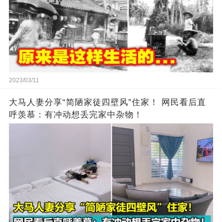
2023/03/11
大马人妻分享“简陋家徒四壁风”住家！ 网民看后直
呼羡慕：有冲动想丢完家中杂物！