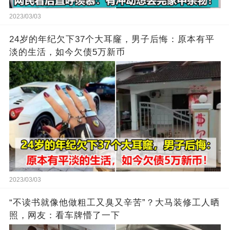
2023/03/03
24岁的年纪欠下37个大耳窿，男子后悔：原本有平
淡的生活，如今欠债5万新币
2023/03/03
“不读书就像他做粗工又臭又辛苦”？大马装修工人晒
照，网友：看车牌懵了一下