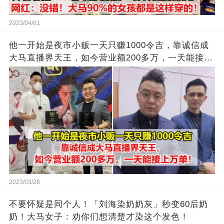
2023/04/01
他一开始是夜市小贩一天只赚1000令吉，靠诚信成
大马直播界天王，如今营业额200多万，一天能接上
万单
2023/03/28
不要怀疑是同个人！「刘海染奶奶灰」秒变60后奶
奶！大马女子：劝你们想清楚才染这个发色！