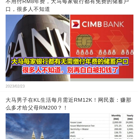
不用付RM8年费，大马每家银行都有免费的储蓄户
口，很多人不知道
2023/02/23
大马男子在KL生活每月需近RM12K！网民轰：赚那
么多才给父母RM200？！